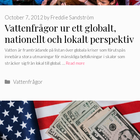
October 7, 2012
by
Freddie Sandström
Vattenfrågor ur ett globalt,
nationellt och lokalt perspektiv
Vatten är framträdande på listan över globala kriser som förutspås
innebära stora utmaningar för mänskliga befolkningar i skalor som
sträcker sig från lokal till global. …
Read more
Categories
Vattenfrågor