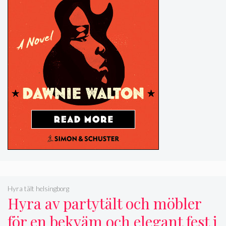
Hyra tält helsingborg
Hyra av partytält och möbler
för en bekväm och elegant fest i