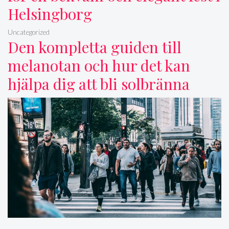
Helsingborg
Uncategorized
Den kompletta guiden till
melanotan och hur det kan
hjälpa dig att bli solbränna