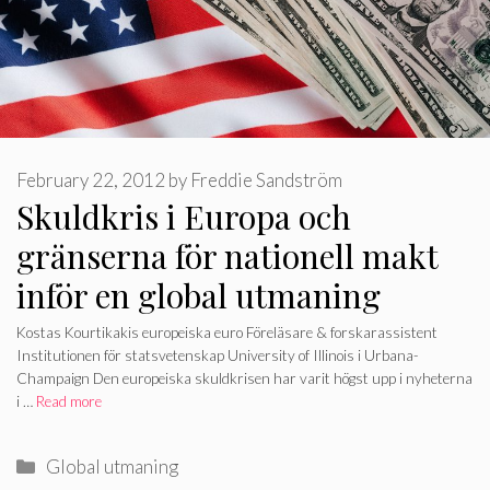
February 22, 2012
by
Freddie Sandström
Skuldkris i Europa och
gränserna för nationell makt
inför en global utmaning
Kostas Kourtikakis europeiska euro Föreläsare & forskarassistent
Institutionen för statsvetenskap University of Illinois i Urbana-
Champaign Den europeiska skuldkrisen har varit högst upp i nyheterna
i …
Read more
Categories
Global utmaning