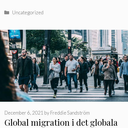
Categories
Uncategorized
December 6, 2021
by
Freddie Sandström
Global migration i det globala