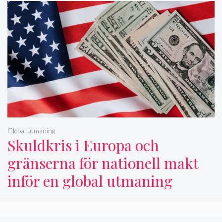
Global utmaning
Skuldkris i Europa och
gränserna för nationell makt
inför en global utmaning