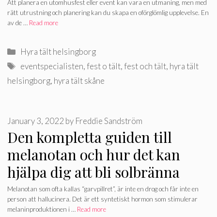
Att planera en utomhusfest eller event kan vara en utmaning, men med
rätt utrustning och planering kan du skapa en oförglömlig upplevelse. En
av de …
Read more
Categories
Hyra tält helsingborg
Tags
eventspecialisten
,
fest o tält
,
fest och tält
,
hyra tält
helsingborg
,
hyra tält skåne
January 3, 2022
by
Freddie Sandström
Den kompletta guiden till
melanotan och hur det kan
hjälpa dig att bli solbränna
Melanotan som ofta kallas “garvpillret”, är inte en drog och får inte en
person att hallucinera. Det är ett syntetiskt hormon som stimulerar
melaninproduktionen i …
Read more