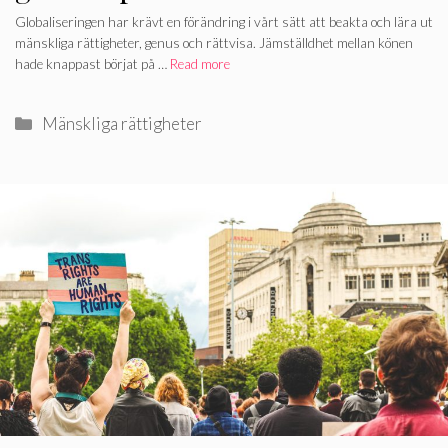
Globaliseringen har krävt en förändring i vårt sätt att beakta och lära ut
mänskliga rättigheter, genus och rättvisa. Jämställdhet mellan könen
hade knappast börjat på …
Read more
Categories
Mänskliga rättigheter