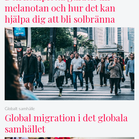
melanotan och hur det kan
hjälpa dig att bli solbränna
Globalt samhälle
Global migration i det globala
samhället