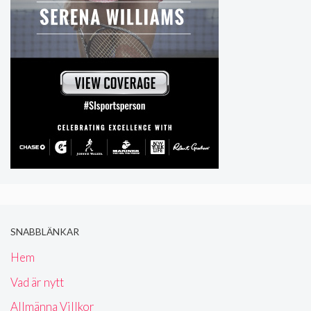
SNABBLÄNKAR
Hem
Vad är nytt
Allmänna Villkor