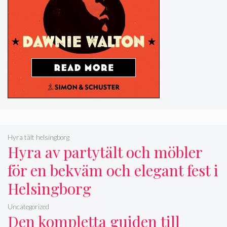
Hyra tält helsingborg
Hyra av partytält och möbler
för en bekväm och elegant fest i
Helsingborg
Uncategorized
Den kompletta guiden till