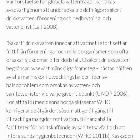
Vår förståelse för globala vattenfrågor kan ökas
avsevärt genom att undersöka tre delfrågor: säkert
dricksvatten; förorening och nedbrytning; och
vattenbrist (Lall 2008).
”Säkert” dricksvatten innebär att vattnet i stort sett är
fritt från föroreningar och mikroorganismer som ofta
orsakar sjukdomar eller dödsfall. Osäkert dricksvatten
begränsar avsevärt mänskliga framsteg – nästan hälften
av alla människor i utvecklingsländer lider av
hälsoproblem som orsakas av vatten- och
sanitetsbrister vid varje given tidpunkt (UNDP 2006).
För att ta itu med denna börda skisserar WHO
korrigerande åtgärder, såsom att ge tillgång till
tillräckliga mängder rent vatten, tillhandahålla
faciliteter för bortskaffande av sanitetsavfall och att
införa sunda hygienbeteenden (WHO 2011b). Kaskaden