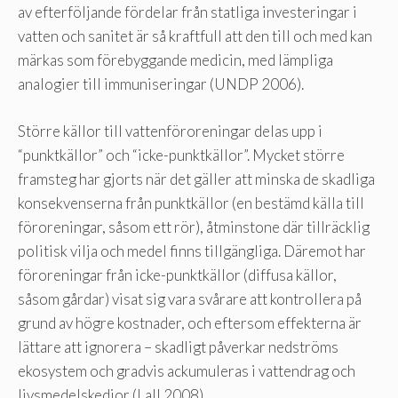
av efterföljande fördelar från statliga investeringar i
vatten och sanitet är så kraftfull att den till och med kan
märkas som förebyggande medicin, med lämpliga
analogier till immuniseringar (UNDP 2006).
Större källor till vattenföroreningar delas upp i
“punktkällor” och “icke-punktkällor”. Mycket större
framsteg har gjorts när det gäller att minska de skadliga
konsekvenserna från punktkällor (en bestämd källa till
föroreningar, såsom ett rör), åtminstone där tillräcklig
politisk vilja och medel finns tillgängliga. Däremot har
föroreningar från icke-punktkällor (diffusa källor,
såsom gårdar) visat sig vara svårare att kontrollera på
grund av högre kostnader, och eftersom effekterna är
lättare att ignorera – skadligt påverkar nedströms
ekosystem och gradvis ackumuleras i vattendrag och
livsmedelskedjor (Lall 2008).