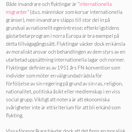
Både invandrare och flyktingar är “
internationella
migranter
” (d.v.s. människor som korsar internationella
gränser), men invandrare släpps till stor del in på
grundval av nationellt egenintresse; efterkrigstidens
gästarbetarprogram i norra Europa är bra exempel på
detta tillvägagångssätt. Flyktingar väcker dock en känsla
av moraliskt ansvar och behandlingen av dem styrs av en
utarbetad uppsättning internationella lagar och normer.
Flyktingar definieras av 1951 års FN-konvention som
individer som möter en välgrundad rädsla för
förföljelse av sin regering på grund av sin ras, religion,
nationalitet, politiska åsikt eller medlemskap i en viss
social grupp. Viktigt att notera är att ekonomiska
svårigheter inte är ett kriterium för att bli erkänd som
flykting.
Vissa förespråkare hävdar dock att det finns en moralisk