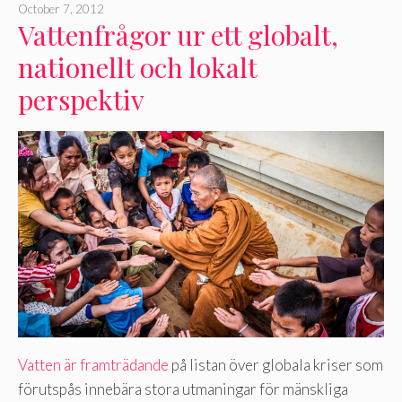
October 7, 2012
Vattenfrågor ur ett globalt,
nationellt och lokalt
perspektiv
Vatten är framträdande
på listan över globala kriser som
förutspås innebära stora utmaningar för mänskliga