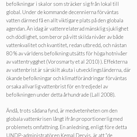
befolkningar i skalor som sträcker sig från lokal till
global. Under de kommande decennierna förväntas
vatten därmed få en allt viktigare plats på den globala
agendan. Än idag är vattenrelaterad mänsklig sjuklighet
och dödlighet, som beror på vitt skilda nivåer av både
vattenkvalitet och kvantitet, redan utbredd, och nästan
80 % av världens befolkning utsätts för höga hotnivåer
av vattentrygghet (Vorosmarty et al 2010) ). Effekterna
av vattenbrist är särskilt akuta i utvecklingsländerna, där
ökande befolkningar och klimatförändringar förväntas
orsaka allvarlig vattenbrist för en tredjedel av
befolkningen under detta århundrade (Lall 2008).
Ändå, trots sådana fynd, är medvetenheten om den
globala vattenkrisen långt ifrån proportionerlig med
problemets omfattning. En anledning, enligt före detta
UNDP-administratören Kemal Dervis, är att “de