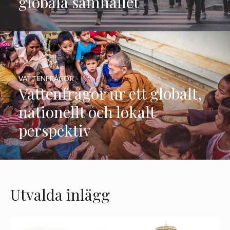
globala samhället
VATTENFRÅGOR
Vattenfrågor ur ett globalt,
nationellt och lokalt
perspektiv
Utvalda inlägg