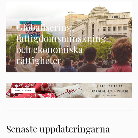
Globalisering,
fattigdomsminskning
och ekonomiska
rättigheter
Senaste uppdateringarna