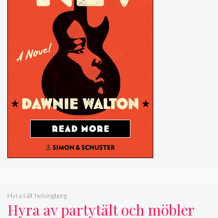
Hyra tält helsingborg
Hyra av partytält och möbler