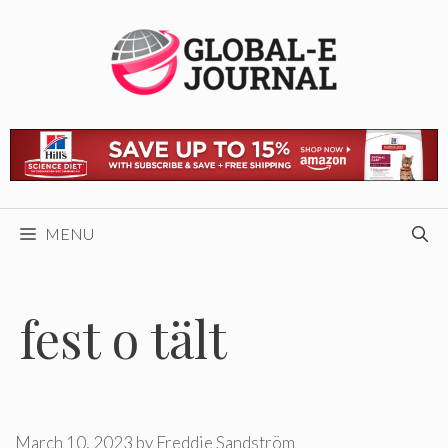
Skip
to
content
MENU
fest o tält
March 10, 2023
by
Freddie Sandström