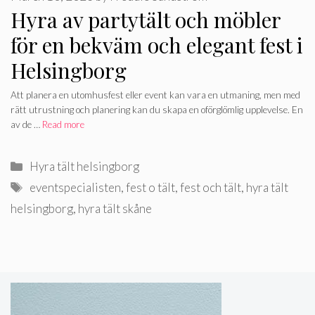
Hyra av partytält och möbler
för en bekväm och elegant fest i
Helsingborg
Att planera en utomhusfest eller event kan vara en utmaning, men med
rätt utrustning och planering kan du skapa en oförglömlig upplevelse. En
av de …
Read more
Categories
Hyra tält helsingborg
Tags
eventspecialisten
,
fest o tält
,
fest och tält
,
hyra tält
helsingborg
,
hyra tält skåne