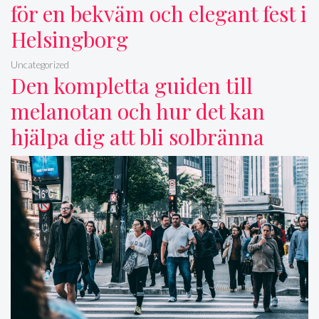
för en bekväm och elegant fest i
Helsingborg
Uncategorized
Den kompletta guiden till
melanotan och hur det kan
hjälpa dig att bli solbränna